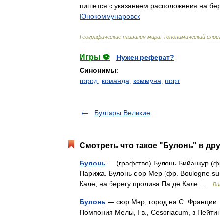
пишется
с
указанием
расположения
на
бер
Юнокоммунаровск
Географические
названия
мира:
Топонимический
слов
Игры ⚽
Нужен реферат?
Синонимы
:
город
,
команда
,
коммуна
,
порт
Булгары Великие
Смотреть что такое "Булонь" в дру
Булонь
— (графство) Булонь Бийанкур (фр
Парижа. Булонь сюр Мер (фр. Boulogne su
Кале, на берегу пролива Па де Кале …
Ви
Булонь
— сюр Мер, город на С. Франции. Упо
Помпония Мелы, I в., Cesoriacum, в Пейтинг