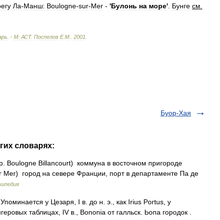
егу
Ла
-
Манш:
Boulogne
-
sur
-
Mer
-
'
Булонь
на
море
'
.
Бунге
см
.
арь
. -
М:
АСТ
.
Поспелов
Е
.
М
.
.
2001
.
Буор-Хая
гих словарях:
. Boulogne Billancourt) коммуна в восточном пригороде
r Mer) город на севере Франции, порт в департаменте Па де
кипедия
минается у Цезаря, I в. до н. э., как Irius Portus, у
еровых таблицах, IV в., Bononia от галльск. Ьопа городок .