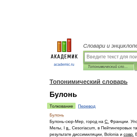
Словари и энциклоп
academic.ru
Топонимический словарь
Топонимический словарь
Булонь
Толкование
Перевод
Булонь
Булонь
-
сюр
-
Мер
,
город
на
С
.
Франции
.
Уп
Мелы
,
I
в
.
,
Cesoriacum
,
в
Пейтингеровых
т
результате
диссимиляции
,
Bolonia
и
совр
.