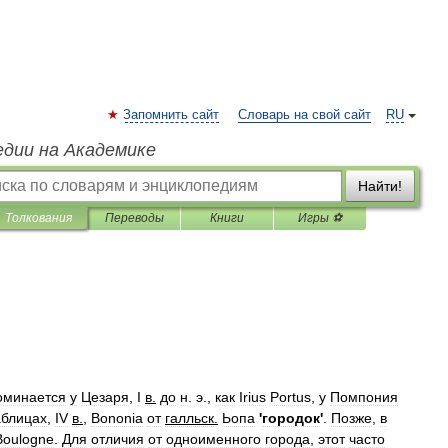
Запомнить сайт
Словарь на свой сайт
RU
едии на Академике
Найти!
Толкования
Переводы
Книги
Игры ⚽
оминается
у
Цезаря
,
I
в
.
до
н
.
э
.,
как
Irius
Portus
,
у
Помпония
аблицах
,
IV
в
.
,
Bononia
от
галльск
.
Ьопа
'
городок
'
.
Позже
,
в
Boulogne
.
Для
отличия
от
одноименного
города
,
этот
часто