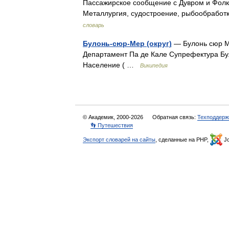
Пассажирское сообщение с Дувром и Фолкс
Металлургия, судостроение, рыбообрабо
словарь
Булонь-сюр-Мер (округ)
— Булонь сюр Ме
Департамент Па де Кале Супрефектура Бу
Население ( …
Википедия
© Академик, 2000-2026
Обратная связь:
Техподдерж
👣 Путешествия
Экспорт словарей на сайты
, сделанные на PHP,
Jo