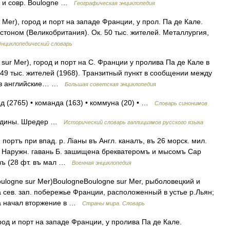
ia и совр. Boulogne …
Географическая энциклопедия
er), город и порт на западе Франции, у прол. Па де Кале.
тоном (Великобритания). Ок. 50 тыс. жителей. Металлургия,
нциклопедический словарь
Mer), город и порт на С. Франции у пролива Па де Кале в
. 49 тыс. жителей (1968). Транзитный пункт в сообщении между
 в английские… …
Большая советская энциклопедия
од (2765) • команда (163) • коммуна (20) • …
Словарь синонимов
родины. Шредер …
Исторический словарь галлицизмов русского языка
 портъ при впад. р. Ліаны въ Англ. каналъ, въ 26 морск. мил.
а. Наружн. гавань Б. зашищена брекватеромъ и мысомъ Cap
овъ (28 фт. въ мал …
Военная энциклопедия
ulogne sur Mer)BoulogneBoulogne sur Mer, рыболовецкий и
 сев. зап. побережье Франции, расположенный в устье р.Льян;
юда начал вторжение в …
Страны мира. Словарь
род и порт на западе Франции, у пролива Па де Кале.