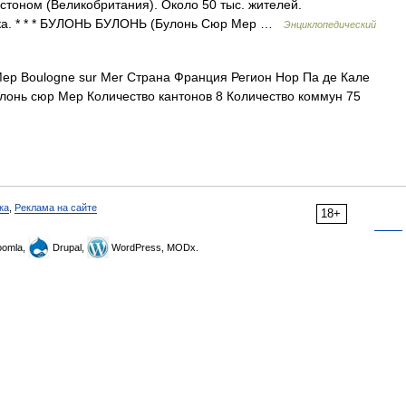
тоном (Великобритания). Около 50 тыс. жителей.
тка. * * * БУЛОНЬ БУЛОНЬ (Булонь Сюр Мер …
Энциклопедический
р Boulogne sur Mer Страна Франция Регион Нор Па де Кале
лонь сюр Мер Количество кантонов 8 Количество коммун 75
ка
,
Реклама на сайте
18+
omla,
Drupal,
WordPress, MODx.