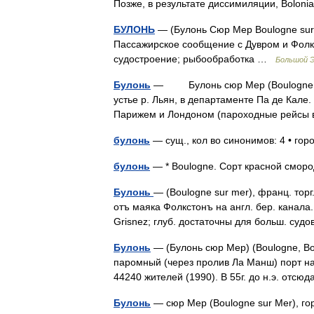
Позже, в результате диссимиляции, Bolon
БУЛОНЬ
— (Булонь Сюр Мер Boulogne sur M
Пассажирское сообщение с Дувром и Фолкс
судостроение; рыбообработка …
Большой Э
Булонь
— Булонь сюр Мер (Boulogne sur 
устье р. Льян, в департаменте Па де Кале
Парижем и Лондоном (пароходные рейсы
булонь
— сущ., кол во синонимов: 4 • гор
булонь
— * Boulogne. Сорт красной смо
Булонь
— (Boulogne sur mer), франц. торг.
отъ маяка Фолкстонъ на англ. бер. канал
Grisnez; глуб. достаточны для больш. суд
Булонь
— (Булонь сюр Мер) (Boulogne, Bo
паромный (через пролив Ла Манш) порт на
44240 жителей (1990). В 55г. до н.э. отс
Булонь
— сюр Мер (Boulogne sur Mer), го